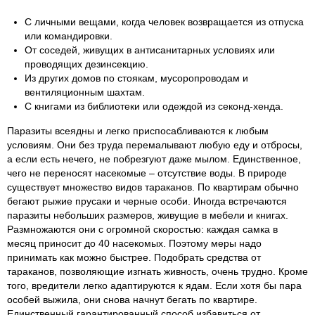
С личными вещами, когда человек возвращается из отпуска
или командировки.
От соседей, живущих в антисанитарных условиях или
проводящих дезинсекцию.
Из других домов по стоякам, мусоропроводам и
вентиляционным шахтам.
С книгами из библиотеки или одеждой из секонд-хенда.
Паразиты всеядны и легко приспосабливаются к любым
условиям. Они без труда перемалывают любую еду и отбросы,
а если есть нечего, не побрезгуют даже мылом. Единственное,
чего не переносят насекомые – отсутствие воды. В природе
существует множество видов тараканов. По квартирам обычно
бегают рыжие прусаки и черные особи. Иногда встречаются
паразиты небольших размеров, живущие в мебели и книгах.
Размножаются они с огромной скоростью: каждая самка в
месяц приносит до 40 насекомых. Поэтому меры надо
принимать как можно быстрее. Подобрать средства от
тараканов, позволяющие изгнать живность, очень трудно. Кроме
того, вредители легко адаптируются к ядам. Если хотя бы пара
особей выжила, они снова начнут бегать по квартире.
Единственный гарантированный способ избавиться от