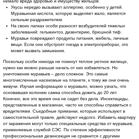
немало вреда здоровью и имуществу жильцов:
Укусы нередко вызывают аллергию, особенно у детей.
Муравьиная кислота, которую выделяет жало, является
сильным раздражителем.
На своих лапках особи разносят возбудителей тяжелых
заболеваний: гельминтоз, дизентерию, брюшной тиф.
Муравьи повреждают продукты питания, мебель, личные
вещи. Если они обустроят гнезда в электроприборах, это
может вызвать замыкание.
Поскольку особи никогда не покинут теплое уютное жилище,
нужно как можно раньше начать от них избавляться. Но
уничтожение муравьев – дело сложное. Это самые
многочисленные насекомые на планете, к тому же они очень
живучи. Изучая информацию о муравьях, можно узнать, что
основавшая колонию самка способна дожить до 20 лет.
Конечно, все это время она не сидит без дела. Инсектициды,
представленные в магазинах, часто не способны справиться с
вредителями. Съедобные приманки, которые используют в
самостоятельной травле, действуют недолго. Избавить квартиру
от заражения могут только специальные средства от муравьев,
применяемые службой СЭС. По степени эффективности
профессиональная дезинсекция не сравнится с другими