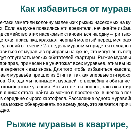
Как избавиться от мурав
е-таки заметили колонну маленьких рыжих насекомых на кухн
. Если на кухне появились эти вредители, начинайте изба
год семейство этих насекомых становиться на одну –три тыс
 детская присыпка, крахмал, черный молотый перец, мел рас
 условий в течение 2-х недель муравьям придется голодно в
авиться от муравьев приправы на кухне, это могут быть пет
дут отпугивать мелких обитателей квартиры. Рыжие муравьи 
риправ, примесей не уничтожат всех муравьев, этим вы их т
е вернется к вам вновь. Для того чтобы избавиться навсегд
ых муравьёв пришло из Египта, так как впервые эти кро
ов. Отсюда мы понимаем, муравей теплолюбив и обитание е
о комфортные условия. Вот и ответ на вопрос, как в кварти
в ящиках стола, найти их можно в простенках, в щелях в п
 в середине сырого картофеля. Расселение одного мураве
нёзда можно обнаруживать по всему дому, это является прич
удно.
Рыжие муравьи в квартире, 