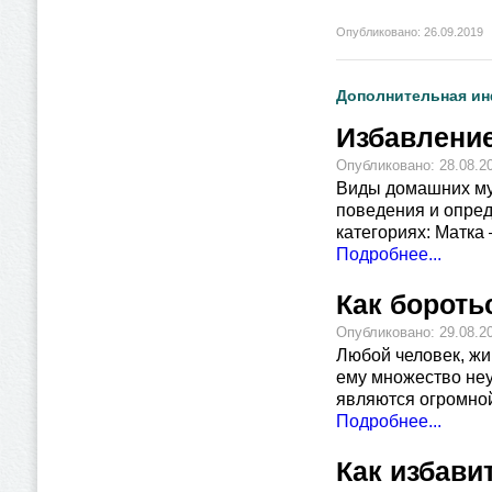
Опубликовано: 26.09.2019
Дополнительная и
Избавлени
Опубликовано: 28.08.2
Виды домашних мур
поведения и опред
категориях: Матка
Подробнее...
Как бороть
Опубликовано: 29.08.2
Любой человек, жи
ему множество неу
являются огромно
Подробнее...
Как избави