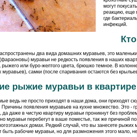
могут покусат
реакцию, еще 
где бактериал
инфекций.
Кто
аспространены два вида домашних муравьев, это маленьк
фараоновы) муравьи не редкость появления в наших кварт
, рыжего или буро-желтого цвета, брюшко темное. В колонн
 муравьев), самки (после спаривания остаются без крыльев
ие рыжие муравьи в квартире
ые ведь не просто приходят в наши дома, они приходят сю
. Причины появления муравьев на кухне множество. Это - г
, да даже в чистую квартиру муравьи проникнут без пробл
но муравьи перебегут в ваше поместье, так же причиной п
огоэтажных домах. Редкий случай, что вы занесете рыжих м
т быть рабочие муравьи, но для размножения этого мало, н