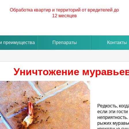
Обработка квартир и территорий от вредителей до
12 месяцев
и преимущества
Препараты
Контакты
Уничтожение муравьев
Редкость, ког
если эти гост
неприятность.
рыжих муравье
крохотные сущ