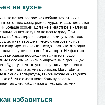
ьев на кухне
е, то встает вопрос, как избавиться от них в
вляться от них сразу, рыжие муравьи размножаются
ячи больше особей. Если же в квартире в наличии
ставьте из них ловушки по всему дому. При
 вашей квартире и придется покинуть, этот дом.
рушка, мята, гвоздика, чеснок, лавровый лист,
в квартире, как найти гнездо Помните, что одни
олько спугнете из своей квартиры. Не факт, что
а от муравьев необходимо найти их гнездо.
хотные насекомые были обнаружены в гробницах
го будет укромные уютные уголки, где тепло и
ре найти гнездо рыжих муравьев. Могут обитать
олу, в любой аппаратуре, так же можно обнаружить
йника обычно охватывает большую часть
иной тому, что избавиться от мелких рыжих
как избавиться