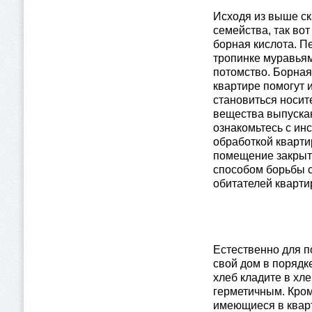
Исходя из выше ск
семейства, так во
борная кислота. П
тропинке муравьям
потомство. Борная 
квартире помогут 
становиться носит
вещества выпуска
ознакомьтесь с ин
обработкой кварти
помещение закрыты
способом борьбы 
обитателей кварти
Естественно для 
свой дом в порядк
хлеб кладите в хл
герметичным. Кром
имеющиеся в квар