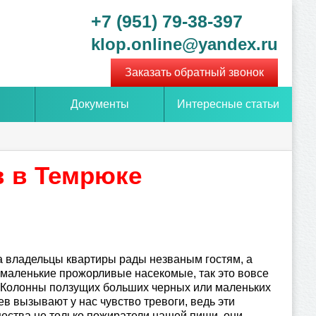
+7 (951) 79-38-397
klop.online@yandex.ru
Заказать обратный звонок
Документы
Интересные статьи
 в Темрюке
да владельцы квартиры рады незваным гостям, а
и маленькие прожорливые насекомые, так это вовсе
 Колонны ползущих больших черных или маленьких
в вызывают у нас чувство тревоги, ведь эти
ества не только пожиратели нашей пищи, они