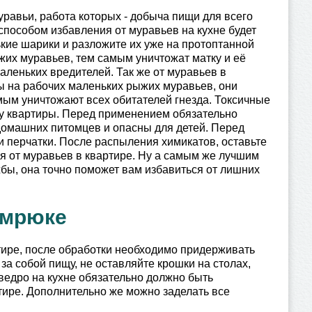
уравьи, работа которых - добыча пищи для всего
способом избавления от муравьев на кухне будет
кие шарики и разложите их уже на протоптанной
жих муравьев, тем самым уничтожат матку и её
маленьких вредителей. Так же от муравьев в
ы на рабочих маленьких рыжих муравьев, они
мым уничтожают всех обитателей гнезда. Токсичные
у квартиры. Перед применением обязательно
 домашних питомцев и опасны для детей. Перед
и перчатки. После распыления химикатов, оставьте
ся от муравьев в квартире. Ну а самым же лучшим
ы, она точно поможет вам избавиться от лишних
емрюке
ире, после обработки необходимо придерживать
за собой пищу, не оставляйте крошки на столах,
 ведро на кухне обязательно должно быть
тире. Дополнительно же можно заделать все