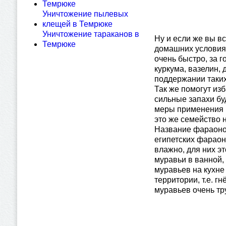
Темрюке
Уничтожение пылевых
клещей в Темрюке
Уничтожение тараканов в
Ну и если же вы вс
Темрюке
домашних условиях
очень быстро, за 
куркума, вазелин,
поддержании таких
Так же помогут изб
сильные запахи бу
меры применения п
это же семейство н
Название фараонов
египетских фараон
влажно, для них эт
муравьи в ванной, 
муравьев на кухне
территории, т.е. г
муравьев очень тр