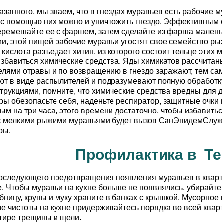
азанного, мы знаем, что в гнездах муравьев есть рабочие м
т с помощью них можно и уничтожить гнездо. Эффективным 
еремешайте ее с фаршем, затем сделайте из фарша малень
и, этой пищей рабочие муравьи угостят свое семейство ры
кислота разъедает хитин, из которого состоит тельце этих 
избавиться химические средства. Яды химикатов рассчитан
елями отравы и по возвращению в гнездо заражают, тем са
ют в виде распылителей и подразумевают полную обработк
струкциями, помните, что химические средства вредны для
ры обезопасьте себя, наденьте респиратор, защитные очки 
м на три часа, этого времени достаточно, чтобы избавить
с мелкими рыжими муравьями будет вызов СанЭпидемСлужб
ры.
Профилактика в Т
последующего предотвращения появления муравьев в кварт
е. Чтобы муравьи на кухне больше не появлялись, убирайте 
ебницу, крупы и муку храните в банках с крышкой. Мусорное
е чистоты на кухне придерживайтесь порядка во всей квар
тире трещины и щели.