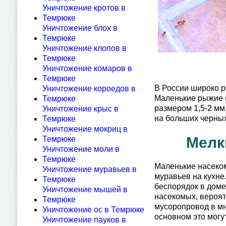
Уничтожение кротов в
Темрюке
Уничтожение блох в
Темрюке
Уничтожение клопов в
Темрюке
Уничтожение комаров в
Темрюке
В России широко р
Уничтожение короедов в
Маленькие рыжие (
Темрюке
размером 1,5-2 мм
Уничтожение крыс в
на больших черных
Темрюке
Уничтожение мокриц в
Мелк
Темрюке
Уничтожение моли в
Темрюке
Маленькие насеком
Уничтожение муравьев в
муравьев на кухне
Темрюке
беспорядок в доме
Уничтожение мышей в
насекомых, вероят
Темрюке
мусоропровод в мн
Уничтожение ос в Темрюке
основном это могу
Уничтожение пауков в