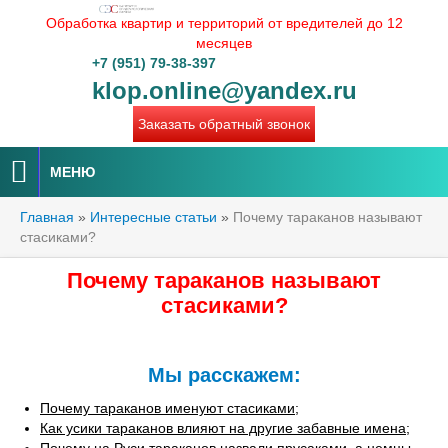
Обработка квартир и территорий от вредителей до 12
месяцев
+7 (951) 79-38-397
klop.online@yandex.ru
Заказать обратный звонок
МЕНЮ
Главная
»
Интересные статьи
»
Почему тараканов называют
стасиками?
Почему тараканов называют
стасиками?
Мы расскажем:
Почему тараканов именуют стасиками;
Как усики тараканов влияют на другие забавные имена;