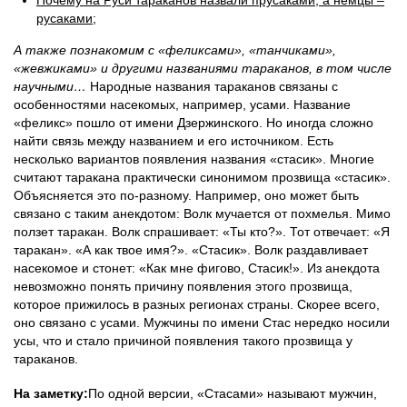
Почему на Руси тараканов назвали прусаками, а немцы –
русаками;
А также познакомим с «феликсами», «танчиками»,
«жевжиками» и другими названиями тараканов, в том числе
научными…
Народные названия тараканов связаны с
особенностями насекомых, например, усами. Название
«феликс» пошло от имени Дзержинского. Но иногда сложно
найти связь между названием и его источником. Есть
несколько вариантов появления названия «стасик». Многие
считают таракана практически синонимом прозвища «стасик».
Объясняется это по-разному. Например, оно может быть
связано с таким анекдотом: Волк мучается от похмелья. Мимо
ползет таракан. Волк спрашивает: «Ты кто?». Тот отвечает: «Я
таракан». «А как твое имя?». «Стасик». Волк раздавливает
насекомое и стонет: «Как мне фигово, Стасик!». Из анекдота
невозможно понять причину появления этого прозвища,
которое прижилось в разных регионах страны. Скорее всего,
оно связано с усами. Мужчины по имени Стас нередко носили
усы, что и стало причиной появления такого прозвища у
тараканов.
На заметку:
По одной версии, «Стасами» называют мужчин,