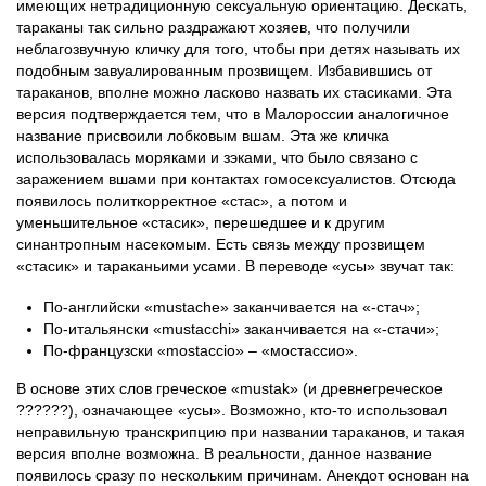
имеющих нетрадиционную сексуальную ориентацию. Дескать,
тараканы так сильно раздражают хозяев, что получили
неблагозвучную кличку для того, чтобы при детях называть их
подобным завуалированным прозвищем. Избавившись от
тараканов, вполне можно ласково назвать их стасиками. Эта
версия подтверждается тем, что в Малороссии аналогичное
название присвоили лобковым вшам. Эта же кличка
использовалась моряками и зэками, что было связано с
заражением вшами при контактах гомосексуалистов. Отсюда
появилось политкорректное «стас», а потом и
уменьшительное «стасик», перешедшее и к другим
синантропным насекомым. Есть связь между прозвищем
«стасик» и тараканьими усами. В переводе «усы» звучат так:
По-английски «mustache» заканчивается на «-стач»;
По-итальянски «mustacchi» заканчивается на «-стачи»;
По-французски «mostaccio» – «мостассио».
В основе этих слов греческое «mustak» (и древнегреческое
??????), означающее «усы». Возможно, кто-то использовал
неправильную транскрипцию при названии тараканов, и такая
версия вполне возможна. В реальности, данное название
появилось сразу по нескольким причинам. Анекдот основан на