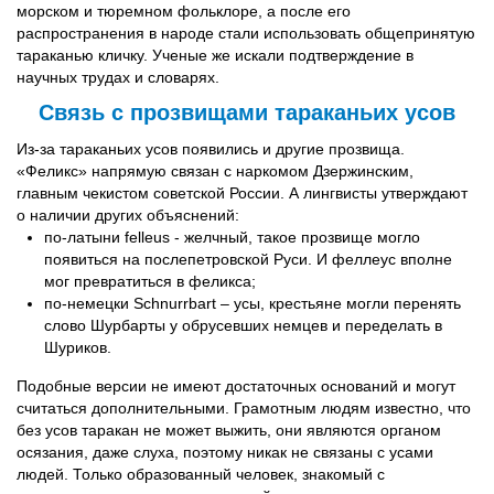
морском и тюремном фольклоре, а после его
распространения в народе стали использовать общепринятую
тараканью кличку. Ученые же искали подтверждение в
научных трудах и словарях.
Связь с прозвищами тараканьих усов
Из-за тараканьих усов появились и другие прозвища.
«Феликс» напрямую связан с наркомом Дзержинским,
главным чекистом советской России. А лингвисты утверждают
о наличии других объяснений:
по-латыни felleus - желчный, такое прозвище могло
появиться на послепетровской Руси. И феллеус вполне
мог превратиться в феликса;
по-немецки Schnurrbart – усы, крестьяне могли перенять
слово Шурбарты у обрусевших немцев и переделать в
Шуриков.
Подобные версии не имеют достаточных оснований и могут
считаться дополнительными. Грамотным людям известно, что
без усов таракан не может выжить, они являются органом
осязания, даже слуха, поэтому никак не связаны с усами
людей. Только образованный человек, знакомый с