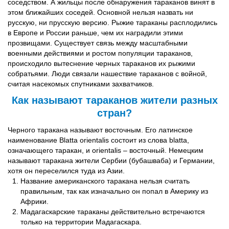
соседством. А жильцы после обнаружения тараканов винят в
этом ближайших соседей. Основной нельзя назвать ни
русскую, ни прусскую версию. Рыжие тараканы расплодились
в Европе и России раньше, чем их наградили этими
прозвищами. Существует связь между масштабными
военными действиями и ростом популяции тараканов,
происходило вытеснение черных тараканов их рыжими
собратьями. Люди связали нашествие тараканов с войной,
считая насекомых спутниками захватчиков.
Как называют тараканов жители разных
стран?
Черного таракана называют восточным. Его латинское
наименование Blatta orientalis состоит из слова blatta,
означающего таракан, и orientalis – восточный. Немецким
называют таракана жители Сербии (бубашваба) и Германии,
хотя он переселился туда из Азии.
Название американского таракана нельзя считать
правильным, так как изначально он попал в Америку из
Африки.
Мадагаскарские тараканы действительно встречаются
только на территории Мадагаскара.