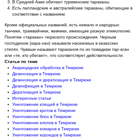
В Средней Азии обитают туркменские тараканы.
Есть лапландские и австралийские тараканы, обитающие в
соответствии с названием.
Кроме официальных названий, есть немало и народных:
танчики, трамвайчики, жевчики, имеющие разную этимологию.
Понятие «таракан» тюркского происхождения. Черным
господином (кара-хан) называли насекомых в казахских
степях. Чуваши называют тараканов по их повадкам тар-аган
или «те, кто убегает», что соответствует действительности.
Статьи по теме
Акарицидная обработка в Темрюке
Дезинсекция в Темрюке
Дезинсекция и дератизация в Темрюке
Дезинфекция в Темрюке
Дератизация в Темрюке
Интересные статьи
Уничтожение клещей в Темрюке
Уничтожение кротов в Темрюке
Уничтожение блох в Темрюке
Уничтожение клопов в Темрюке
Уничтожение комаров в Темрюке
Уничтожение короедов в Темрюке