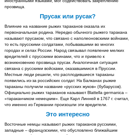
иностранными языками, мог содействовать закреплению
прозвища.
Прусак или русак?
Влияние на название рыжих тараканов оказала их
первоначальная родина. Нередко обычного рыжего таракана
называют прусаком, что связано с наполеоновскими войнами,
то есть прусскими солдатами, побывавшими во многих
городах и селах России. Народ связывал появление мелких
вредителей с прусскими воинами, что и привело к
возникновению прозвища прусак. Аналогичная ситуация
связана с русскими войсками, оказавшимися в Пруссии.
Местные люди решили, что расплодившиеся тараканы
появились из-за российских солдат. На Балканах рыжие
тараканы получили название «русских жуков» (бубарусов).
Официально рыжих тараканов называют Blattella germanica –
«тараканчиком немецким». Еще Карл Линней в 1767 г. считал,
что именно из Германии произошли эти вредители.
Это интересно
Восточные немцы называют рыжих тараканов русскими,
западные – французскими, что обусловлено ближайшим