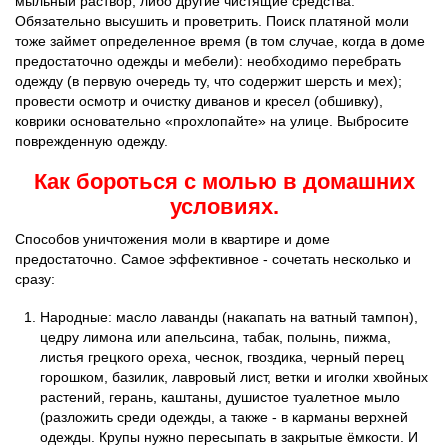
мыльный раствор, либо другие чистящие средства.
Обязательно высушить и проветрить. Поиск платяной моли
тоже займет определенное время (в том случае, когда в доме
предостаточно одежды и мебели): необходимо перебрать
одежду (в первую очередь ту, что содержит шерсть и мех);
провести осмотр и очистку диванов и кресел (обшивку),
коврики основательно «прохлопайте» на улице. Выбросите
поврежденную одежду.
Как бороться с молью в домашних
условиях.
Способов уничтожения моли в квартире и доме
предостаточно. Самое эффективное - сочетать несколько и
сразу:
Народные: масло лаванды (накапать на ватный тампон),
цедру лимона или апельсина, табак, полынь, пижма,
листья грецкого ореха, чеснок, гвоздика, черный перец
горошком, базилик, лавровый лист, ветки и иголки хвойных
растений, герань, каштаны, душистое туалетное мыло
(разложить среди одежды, а также - в карманы верхней
одежды. Крупы нужно пересыпать в закрытые ёмкости. И