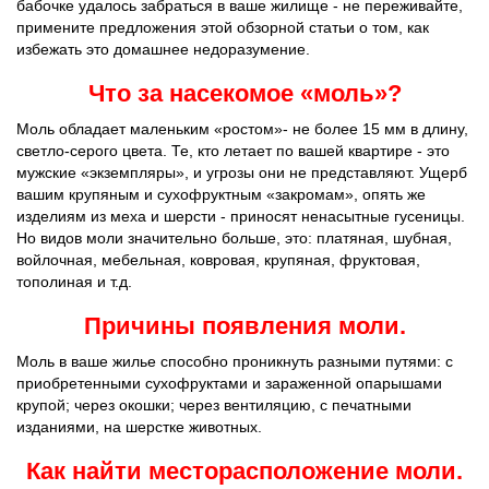
бабочке удалось забраться в ваше жилище - не переживайте,
примените предложения этой обзорной статьи о том, как
избежать это домашнее недоразумение.
Что за насекомое «моль»?
Моль обладает маленьким «ростом»- не более 15 мм в длину,
светло-серого цвета. Те, кто летает по вашей квартире - это
мужские «экземпляры», и угрозы они не представляют. Ущерб
вашим крупяным и сухофруктным «закромам», опять же
изделиям из меха и шерсти - приносят ненасытные гусеницы.
Но видов моли значительно больше, это: платяная, шубная,
войлочная, мебельная, ковровая, крупяная, фруктовая,
тополиная и т.д.
Причины появления моли.
Моль в ваше жилье способно проникнуть разными путями: с
приобретенными сухофруктами и зараженной опарышами
крупой; через окошки; через вентиляцию, с печатными
изданиями, на шерстке животных.
Как найти месторасположение моли.