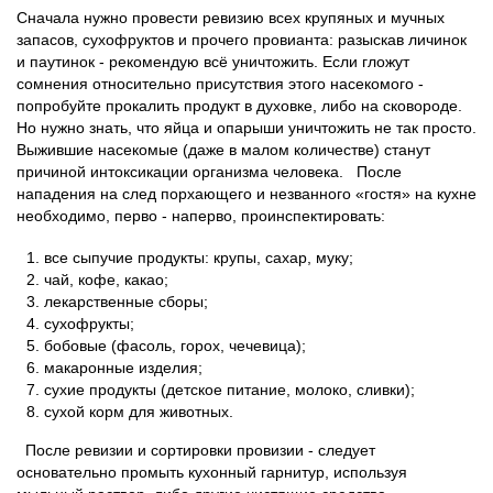
Сначала нужно провести ревизию всех крупяных и мучных
запасов, сухофруктов и прочего провианта: разыскав личинок
и паутинок - рекомендую всё уничтожить. Если гложут
сомнения относительно присутствия этого насекомого -
попробуйте прокалить продукт в духовке, либо на сковороде.
Но нужно знать, что яйца и опарыши уничтожить не так просто.
Выжившие насекомые (даже в малом количестве) станут
причиной интоксикации организма человека. После
нападения на след порхающего и незванного «гостя» на кухне
необходимо, перво - наперво, проинспектировать:
все сыпучие продукты: крупы, сахар, муку;
чай, кофе, какао;
лекарственные сборы;
сухофрукты;
бобовые (фасоль, горох, чечевица);
макаронные изделия;
сухие продукты (детское питание, молоко, сливки);
сухой корм для животных.
После ревизии и сортировки провизии - следует
основательно промыть кухонный гарнитур, используя