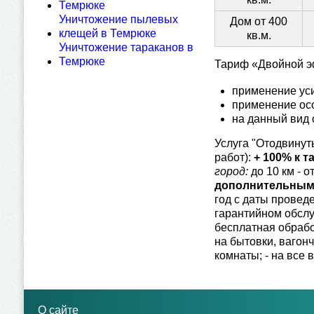
Темрюке
Уничтожение пылевых
Дом от 400
клещей в Темрюке
кв.м.
Уничтожение тараканов в
Темрюке
Тариф «Двойной э
применение уси
применение осо
на данный вид 
Услуга "Отодвинуть
работ):
+ 100% к т
город:
до 10 км - о
дополнительным 
год с даты прове
гарантийном обслу
бесплатная обрабо
на бытовки, вагон
комнаты; - на все
О сайте