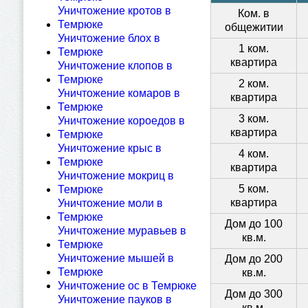
Уничтожение кротов в
Ком. в
Темрюке
общежитии
Уничтожение блох в
1 ком.
Темрюке
квартира
Уничтожение клопов в
Темрюке
2 ком.
Уничтожение комаров в
квартира
Темрюке
3 ком.
Уничтожение короедов в
квартира
Темрюке
Уничтожение крыс в
4 ком.
Темрюке
квартира
Уничтожение мокриц в
5 ком.
Темрюке
квартира
Уничтожение моли в
Темрюке
Дом до 100
Уничтожение муравьев в
кв.м.
Темрюке
Уничтожение мышей в
Дом до 200
Темрюке
кв.м.
Уничтожение ос в Темрюке
Дом до 300
Уничтожение пауков в
кв.м.