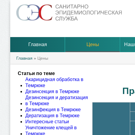
Главная
Цены
Наш
Главная
»
Цены
Статьи по теме
Акарицидная обработка в
Темрюке
Пр
Дезинсекция в Темрюке
Дезинсекция и дератизация
в Темрюке
Дезинфекция в Темрюке
Дератизация в Темрюке
Интересные статьи
Уничтожение клещей в
Темрюке