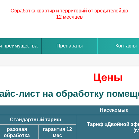
Обработка квартир и территорий от вредителей до
12 месяцев
и преимущества
Препараты
Контакты
Цены
айс-лист на обработку помещ
Насекомые
Стандартный тариф
Тариф «Двойной эфф
разовая
гарантия 12
(г
обработка
мес